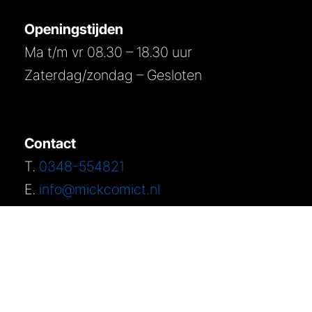
Openingstijden
Ma t/m vr 08.30 – 18.30 uur
Zaterdag/zondag – Gesloten
Contact
T.
0348-554821
E.
info@mickcomict.nl
Algemene voorwaarden
–
Privacy verklaring
–
Verwerkersovereenkomst