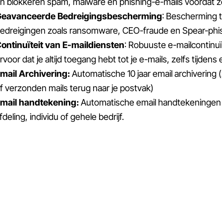
n blokkeren spam, malware en phishing-e-mails voordat ze
eavanceerde Bedreigingsbescherming
: Bescherming
edreigingen zoals ransomware, CEO-fraude en Spear-phis
ontinuïteit van E-maildiensten
: Robuuste e-mailcontinu
rvoor dat je altijd toegang hebt tot je e-mails, zelfs tijdens
mail Archivering:
Automatische 10 jaar email archivering
f verzonden mails terug naar je postvak)
mail handtekening:
Automatische email handtekeningen zi
fdeling, individu of gehele bedrijf.