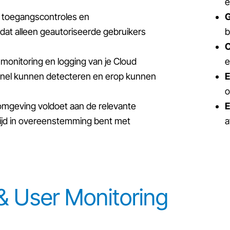
e
e toegangscontroles en
G
at alleen geautoriseerde gebruikers
b
C
 monitoring en logging van je Cloud
e
n snel kunnen detecteren en erop kunnen
E
o
 omgeving voldoet aan de relevante
E
ltijd in overeenstemming bent met
a
& User Monitoring