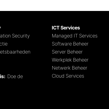
y
ICT Services
tion Security
Managed IT Services
ctie
Software Beheer
kwetsbaarheden
Server Beheer
Werkplek Beheer
Netwerk Beheer
Cloud Services
nis:
Doe de
z