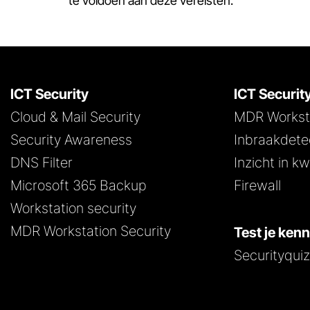
te voldoen aan deze vereisten.
ICT Security
ICT Securit
Cloud & Mail Security
MDR Worksta
Security Awareness
Inbraakdete
DNS Filter
Inzicht in 
Microsoft 365 Backup
Firewall
Workstation security
MDR Workstation Security
Test je ken
Securityqui