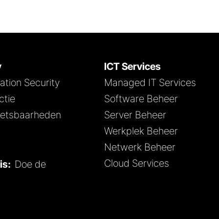
y
ICT Services
tion Security
Managed IT Services
ctie
Software Beheer
kwetsbaarheden
Server Beheer
Werkplek Beheer
Netwerk Beheer
Cloud Services
nis:
Doe de
z